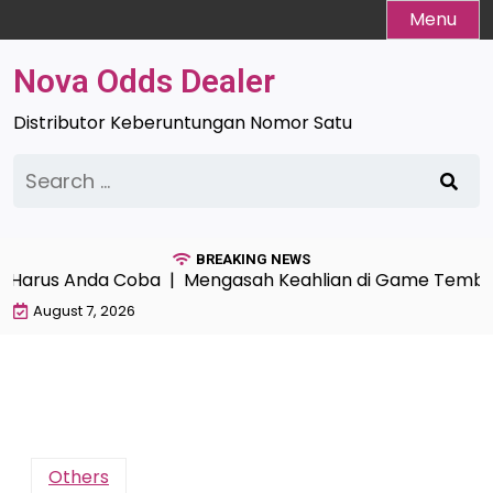
Skip
Menu
to
content
Nova Odds Dealer
Distributor Keberuntungan Nomor Satu
Search
for:
BREAKING NEWS
 Harus Anda Coba |
Mengasah Keahlian di Game Tembak I
August 7, 2026
Others