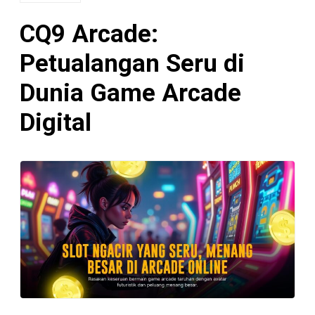
CQ9 Arcade:
Petualangan Seru di
Dunia Game Arcade
Digital