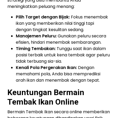
strategi yang bisa membantu Anda
meningkatkan peluang menang:
Pilih Target dengan Bijak:
Fokus menembak
ikan yang memberikan nilai tinggi tapi
dengan tingkat kesulitan sedang.
Manajemen Peluru:
Gunakan peluru secara
efisien, hindari menembak sembarangan.
Timing Tembakan:
Tunggu saat ikan dalam
posisi terbaik untuk kena tembak agar peluru
tidak terbuang sia-sia.
Kenali Pola Pergerakan Ikan:
Dengan
memahami pola, Anda bisa memprediksi
arah ikan dan menembak dengan tepat.
Keuntungan Bermain
Tembak Ikan Online
Bermain Tembak Ikan secara online memberikan