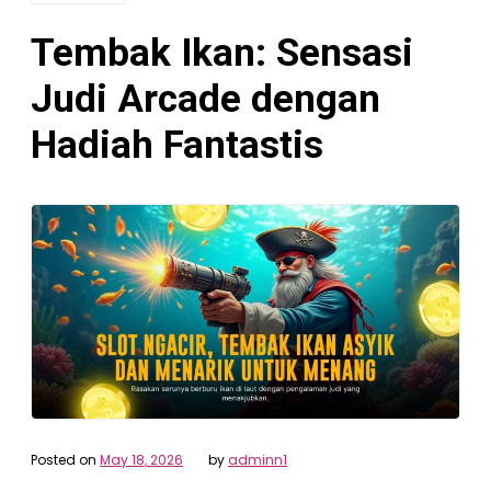
Tembak Ikan: Sensasi
Judi Arcade dengan
Hadiah Fantastis
Posted on
May 18, 2026
by
adminn1