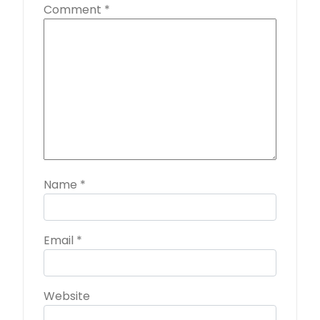
Comment
*
Name
*
Email
*
Website