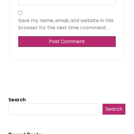
Save my name, email, and website in this
browser for the next time I comment.
Search
Search