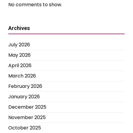
No comments to show.
Archives
July 2026
May 2026
April 2026
March 2026
February 2026
January 2026
December 2025
November 2025
October 2025