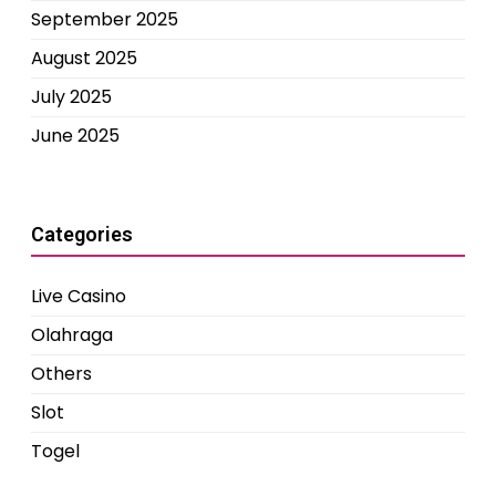
September 2025
August 2025
July 2025
June 2025
Categories
Live Casino
Olahraga
Others
Slot
Togel