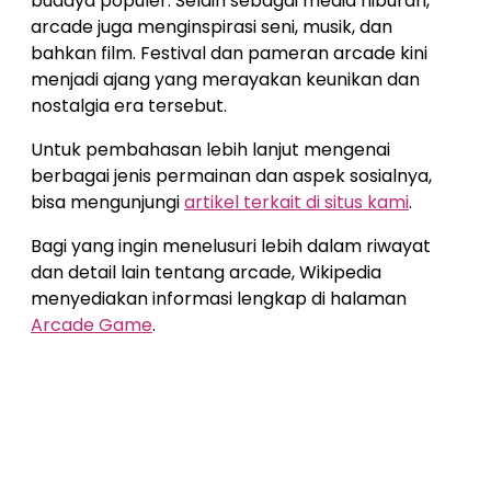
budaya populer. Selain sebagai media hiburan,
arcade juga menginspirasi seni, musik, dan
bahkan film. Festival dan pameran arcade kini
menjadi ajang yang merayakan keunikan dan
nostalgia era tersebut.
Untuk pembahasan lebih lanjut mengenai
berbagai jenis permainan dan aspek sosialnya,
bisa mengunjungi
artikel terkait di situs kami
.
Bagi yang ingin menelusuri lebih dalam riwayat
dan detail lain tentang arcade, Wikipedia
menyediakan informasi lengkap di halaman
Arcade Game
.