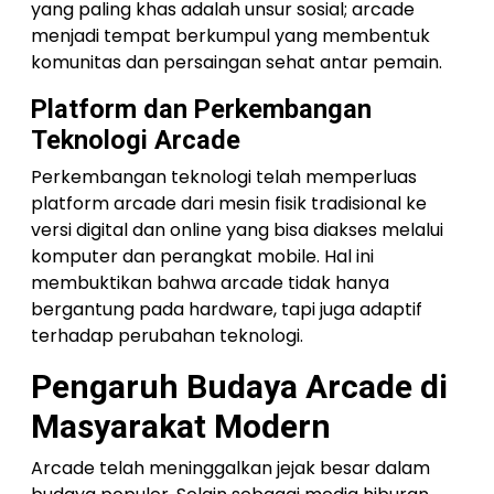
yang paling khas adalah unsur sosial; arcade
menjadi tempat berkumpul yang membentuk
komunitas dan persaingan sehat antar pemain.
Platform dan Perkembangan
Teknologi Arcade
Perkembangan teknologi telah memperluas
platform arcade dari mesin fisik tradisional ke
versi digital dan online yang bisa diakses melalui
komputer dan perangkat mobile. Hal ini
membuktikan bahwa arcade tidak hanya
bergantung pada hardware, tapi juga adaptif
terhadap perubahan teknologi.
Pengaruh Budaya Arcade di
Masyarakat Modern
Arcade telah meninggalkan jejak besar dalam