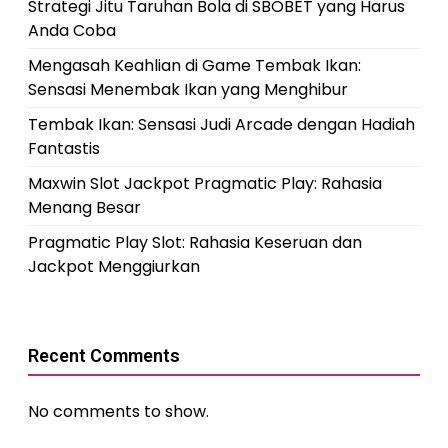
Strategi Jitu Taruhan Bola di SBOBET yang Harus
Anda Coba
Mengasah Keahlian di Game Tembak Ikan:
Sensasi Menembak Ikan yang Menghibur
Tembak Ikan: Sensasi Judi Arcade dengan Hadiah
Fantastis
Maxwin Slot Jackpot Pragmatic Play: Rahasia
Menang Besar
Pragmatic Play Slot: Rahasia Keseruan dan
Jackpot Menggiurkan
Recent Comments
No comments to show.