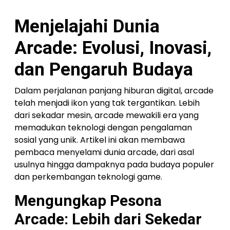
Menjelajahi Dunia
Arcade: Evolusi, Inovasi,
dan Pengaruh Budaya
Dalam perjalanan panjang hiburan digital, arcade
telah menjadi ikon yang tak tergantikan. Lebih
dari sekadar mesin, arcade mewakili era yang
memadukan teknologi dengan pengalaman
sosial yang unik. Artikel ini akan membawa
pembaca menyelami dunia arcade, dari asal
usulnya hingga dampaknya pada budaya populer
dan perkembangan teknologi game.
Mengungkap Pesona
Arcade: Lebih dari Sekedar