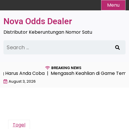
Skip
Menu
to
content
Nova Odds Dealer
Distributor Keberuntungan Nomor Satu
Search
for:
BREAKING NEWS
g Harus Anda Coba |
Mengasah Keahlian di Game Tembak 
August 3, 2026
Togel