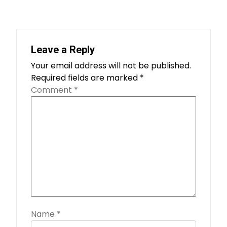
Leave a Reply
Your email address will not be published.
Required fields are marked
*
Comment
*
Name
*