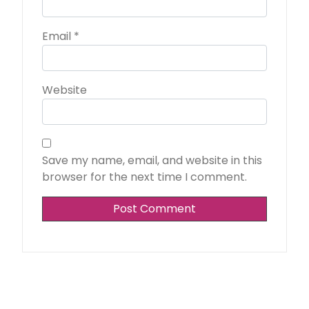
Email
*
Website
Save my name, email, and website in this
browser for the next time I comment.