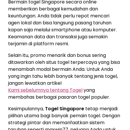
Bermain togel Singapore secara online
memberikan berbagai kemudahan dan
keuntungan. Anda tidak perlu repot mencari
agen lokal dan bisa langsung pasang taruhan
kapan saja melalui smartphone atau komputer.
Keamanan data dan transaksi juga semakin
terjamin di platform resmi.
Selain itu, promo menarik dan bonus sering
ditawarkan oleh situs togel terpercaya yang bisa
menambah modal bermain Anda. Untuk Anda
yang ingin tahu lebih banyak tentang jenis togel,
jangan lewatkan artikel
Kami sebelumnya tentang Togel
yang
membahas berbagai pasaran togel populer.
Kesimpulannya,
Togel Singapore
tetap menjadi
pilihan utama bagi banyak pemain togel. Dengan
strategi pintar dan memanfaatkan sistem
taruhan seperti maxwin77, peluang Anda untuk