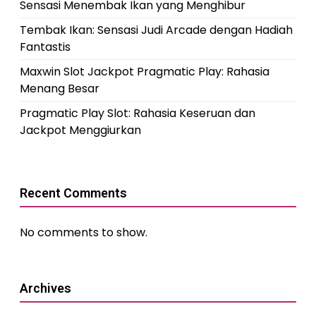
Sensasi Menembak Ikan yang Menghibur
Tembak Ikan: Sensasi Judi Arcade dengan Hadiah
Fantastis
Maxwin Slot Jackpot Pragmatic Play: Rahasia
Menang Besar
Pragmatic Play Slot: Rahasia Keseruan dan
Jackpot Menggiurkan
Recent Comments
No comments to show.
Archives