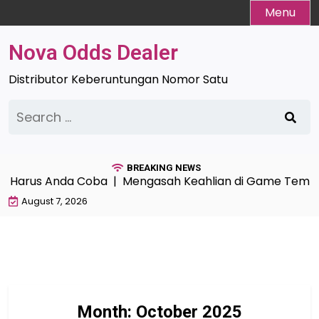
Skip
Menu
to
content
Nova Odds Dealer
Distributor Keberuntungan Nomor Satu
Search
for:
BREAKING NEWS
 Harus Anda Coba |
Mengasah Keahlian di Game Tembak I
August 7, 2026
Month:
October 2025