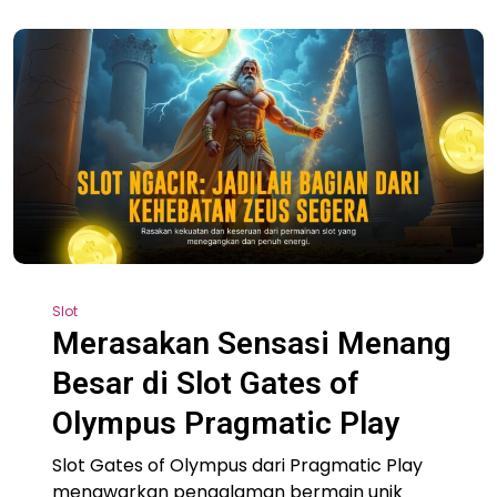
Slot
Merasakan Sensasi Menang
Besar di Slot Gates of
Olympus Pragmatic Play
Slot Gates of Olympus dari Pragmatic Play
menawarkan pengalaman bermain unik