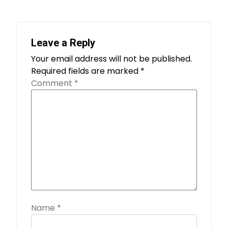
Leave a Reply
Your email address will not be published.
Required fields are marked
*
Comment
*
Name
*