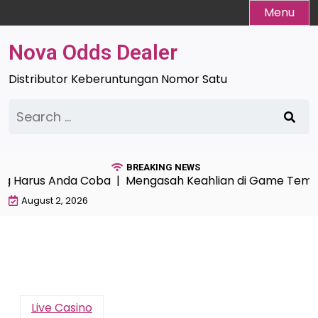
Skip
Menu
to
content
Nova Odds Dealer
Distributor Keberuntungan Nomor Satu
Search
for:
BREAKING NEWS
g Harus Anda Coba |
Mengasah Keahlian di Game Tembak 
August 2, 2026
Live Casino