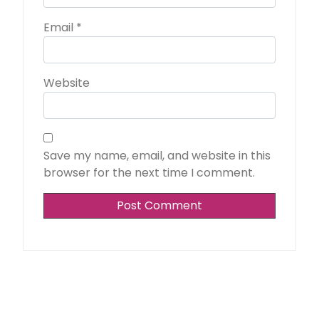
Email
*
Website
Save my name, email, and website in this
browser for the next time I comment.