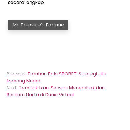
secara lengkap.
Mr. Treasure’s Fortune
Post
Previous:
Taruhan Bola SBOBET: Strategi Jitu
navigation
Menang Mudah
Next:
Tembak Ikan: Sensasi Menembak dan
Berburu Harta di Dunia Virtual