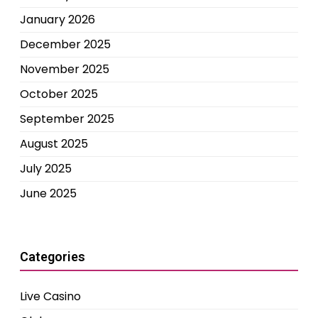
January 2026
December 2025
November 2025
October 2025
September 2025
August 2025
July 2025
June 2025
Categories
Live Casino