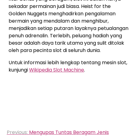
sekadar permainan judi biasa. Heist for the
Golden Nuggets menghadirkan pengalaman
bermain yang mendalam dan menghibur,
menjadikan setiap putaran layaknya petualangan
penuh adrenalin. Terlebih, peluang hadiah yang
besar adalah daya tarik utama yang sulit ditolak
oleh para pecinta slot di seluruh dunia.
Untuk informasi lebih lengkap tentang mesin slot,
kunjungi
Wikipedia Slot Machine
.
Post
Previous:
Mengupas Tuntas Beragam Jenis