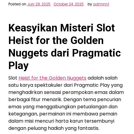
Posted on
July 29, 2025
October 24, 2025
by
adminn1
Keasyikan Misteri Slot
Heist for the Golden
Nuggets dari Pragmatic
Play
Slot
Heist for the Golden Nuggets
adalah salah
satu karya spektakuler dari Pragmatic Play yang
menghadirkan sensasi perampokan emas dalam
berbagai fitur menarik. Dengan tema pencurian
emas yang menggabungkan petualangan dan
ketegangan, permainan ini membawa pemain
dalam misi mencuri harta karun tersembunyi
dengan peluang hadiah yang fantastis.