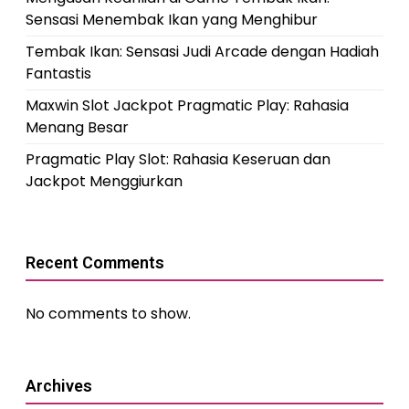
Sensasi Menembak Ikan yang Menghibur
Tembak Ikan: Sensasi Judi Arcade dengan Hadiah
Fantastis
Maxwin Slot Jackpot Pragmatic Play: Rahasia
Menang Besar
Pragmatic Play Slot: Rahasia Keseruan dan
Jackpot Menggiurkan
Recent Comments
No comments to show.
Archives