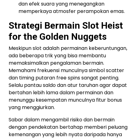
dan efek suara yang menegangkan
memperkaya atmosfer perampokan emas.
Strategi Bermain Slot Heist
for the Golden Nuggets
Meskipun slot adalah permainan keberuntungan,
ada beberapa trik yang bisa membantu
memaksimalkan pengalaman bermain.
Memahami frekuensi munculnya simbol scatter
dan timing putaran free spins sangat penting.
Selalu pantau saldo dan atur taruhan agar dapat
bertahan lebih lama dalam permainan dan
menunggu kesempatan munculnya fitur bonus
yang menggiurkan.
Sabar dalam mengambil risiko dan bermain
dengan pendekatan bertahap memberi peluang
kemenangan yang lebih nyata daripada hanya