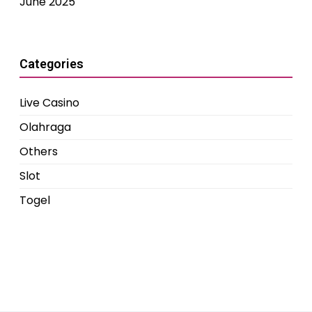
June 2025
Categories
Live Casino
Olahraga
Others
Slot
Togel