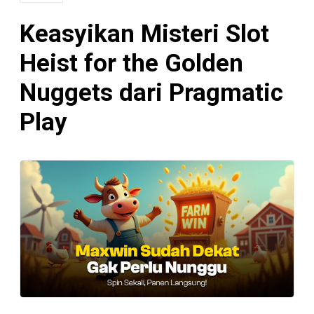
Keasyikan Misteri Slot
Heist for the Golden
Nuggets dari Pragmatic
Play