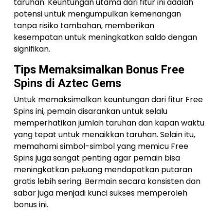
taruhan. Keuntungan utama dari fitur ini adalah
potensi untuk mengumpulkan kemenangan
tanpa risiko tambahan, memberikan
kesempatan untuk meningkatkan saldo dengan
signifikan.
Tips Memaksimalkan Bonus Free
Spins di Aztec Gems
Untuk memaksimalkan keuntungan dari fitur Free
Spins ini, pemain disarankan untuk selalu
memperhatikan jumlah taruhan dan kapan waktu
yang tepat untuk menaikkan taruhan. Selain itu,
memahami simbol-simbol yang memicu Free
Spins juga sangat penting agar pemain bisa
meningkatkan peluang mendapatkan putaran
gratis lebih sering. Bermain secara konsisten dan
sabar juga menjadi kunci sukses memperoleh
bonus ini.