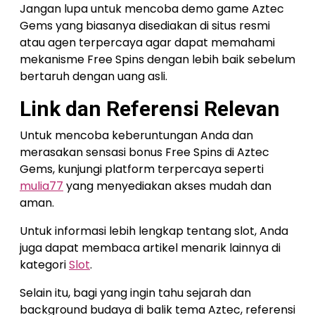
Jangan lupa untuk mencoba demo game Aztec
Gems yang biasanya disediakan di situs resmi
atau agen terpercaya agar dapat memahami
mekanisme Free Spins dengan lebih baik sebelum
bertaruh dengan uang asli.
Link dan Referensi Relevan
Untuk mencoba keberuntungan Anda dan
merasakan sensasi bonus Free Spins di Aztec
Gems, kunjungi platform terpercaya seperti
mulia77
yang menyediakan akses mudah dan
aman.
Untuk informasi lebih lengkap tentang slot, Anda
juga dapat membaca artikel menarik lainnya di
kategori
Slot
.
Selain itu, bagi yang ingin tahu sejarah dan
background budaya di balik tema Aztec, referensi