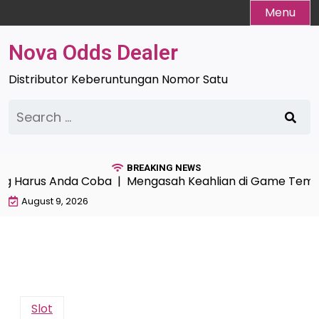
Skip
Menu
to
content
Nova Odds Dealer
Distributor Keberuntungan Nomor Satu
Search
for:
BREAKING NEWS
g Harus Anda Coba |
Mengasah Keahlian di Game Tembak 
August 9, 2026
Slot