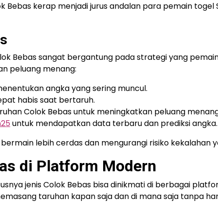
lok Bebas kerap menjadi jurus andalan para pemain togel
as
olok Bebas sangat bergantung pada strategi yang pemai
an peluang menang:
k menentukan angka yang sering muncul.
pat habis saat bertaruh.
aruhan Colok Bebas untuk meningkatkan peluang menang
n25
untuk mendapatkan data terbaru dan prediksi angka.
 bermain lebih cerdas dan mengurangi risiko kekalahan y
as di Platform Modern
usnya jenis Colok Bebas bisa dinikmati di berbagai platf
emasang taruhan kapan saja dan di mana saja tanpa ha