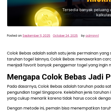
Posted on
September 11, 2025
October 24, 2025
by
adminn1
Colok Bebas adalah salah satu jenis permainan yang
taruhan togel lainnya, Colok Bebas menawarkan ca
menjadi favorit banyak penggemar togel yang ingin 
Mengapa Colok Bebas Jadi Pi
Pada dasarnya, Colok Bebas adalah taruhan pada sa
pengundian togel Singapore. Kelebihan jenis taruha
yang cukup menarik karena tidak harus cocok dengan
Dengan metode ini, pemain bisa menempatkan taruha