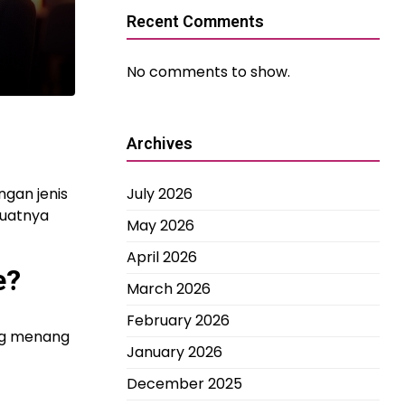
Recent Comments
No comments to show.
Archives
ngan jenis
July 2026
buatnya
May 2026
April 2026
e?
March 2026
February 2026
ang menang
January 2026
December 2025