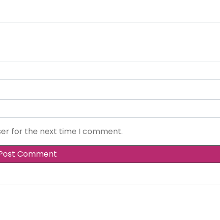
ser for the next time I comment.