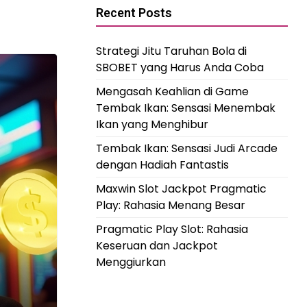
Recent Posts
Strategi Jitu Taruhan Bola di
SBOBET yang Harus Anda Coba
Mengasah Keahlian di Game
Tembak Ikan: Sensasi Menembak
Ikan yang Menghibur
Tembak Ikan: Sensasi Judi Arcade
dengan Hadiah Fantastis
Maxwin Slot Jackpot Pragmatic
Play: Rahasia Menang Besar
Pragmatic Play Slot: Rahasia
Keseruan dan Jackpot
Menggiurkan