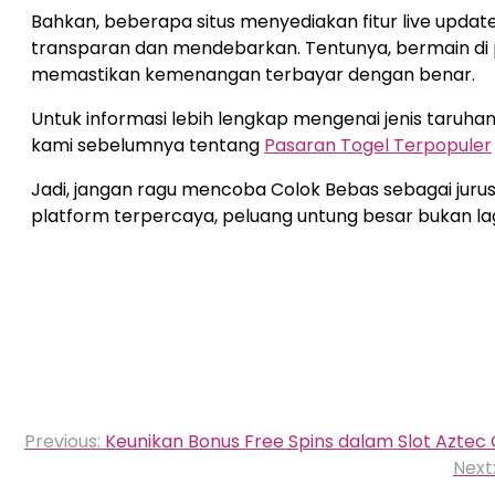
Bahkan, beberapa situs menyediakan fitur live upd
transparan dan mendebarkan. Tentunya, bermain di 
memastikan kemenangan terbayar dengan benar.
Untuk informasi lebih lengkap mengenai jenis taruha
kami sebelumnya tentang
Pasaran Togel Terpopuler
Jadi, jangan ragu mencoba Colok Bebas sebagai juru
platform terpercaya, peluang untung besar bukan la
Post
Previous:
Keunikan Bonus Free Spins dalam Slot Aztec
navigation
Next